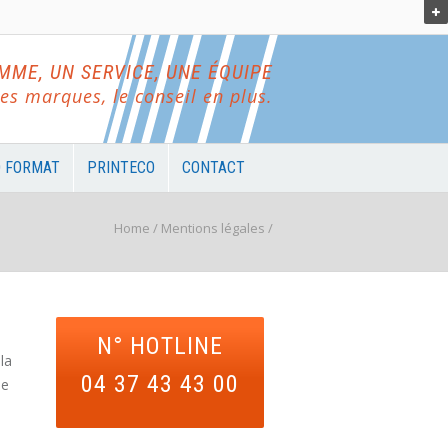
MME, UN SERVICE, UNE ÉQUIPE
es marques, le conseil en plus.
 FORMAT
PRINTECO
CONTACT
Home
/
Mentions légales
/
N° HOTLINE
la
04 37 43 43 00
de