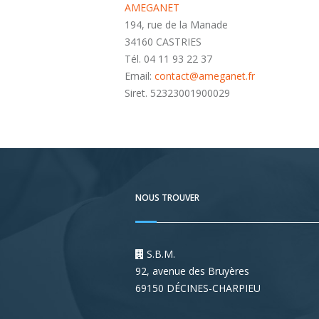
AMEGANET
194, rue de la Manade
34160 CASTRIES
Tél. 04 11 93 22 37
Email:
contact@ameganet.fr
Siret. 52323001900029
NOUS TROUVER
S.B.M.
92, avenue des Bruyères
69150 DÉCINES-CHARPIEU