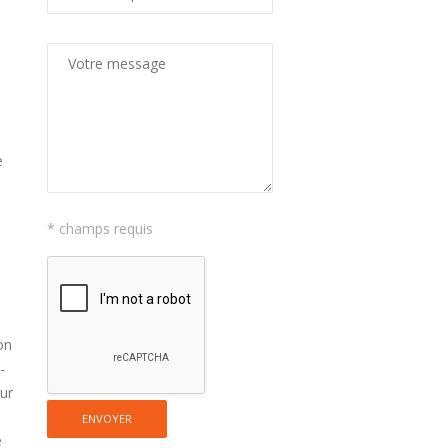
e
* champs requis
on
-
sur
e